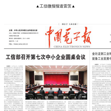
▲工信微报报道雷茨▲