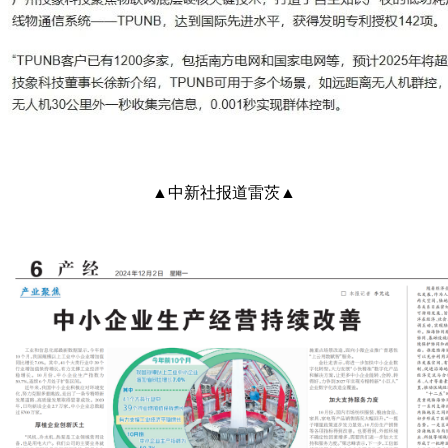
▲中新社报道雷茨▲