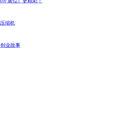
0㎡展位）更精彩！
浮压缩机
新创业故事